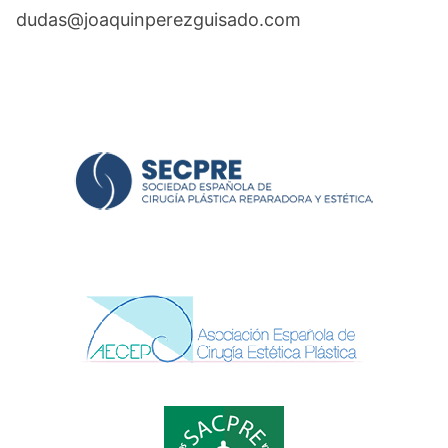
dudas@joaquinperezguisado.com